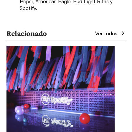
Pepsi, American Eagle, Bud Light Ritas y
Spotify.
Relacionado
Ver todos
Use
the
left
and
right
arrow
keys
to
access
the
Chee
carousel
navigation
Creat