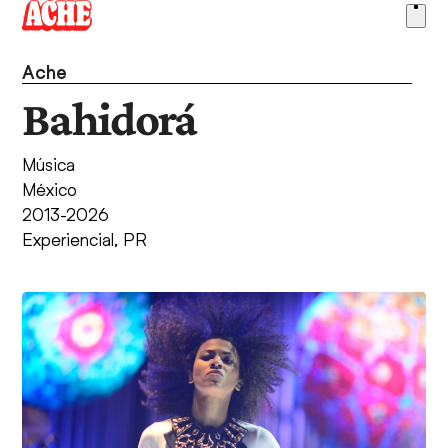
Skip
Ope
to
men
content
Ache
Bahidorá
Música
México
2013-2026
Experiencial
,
PR