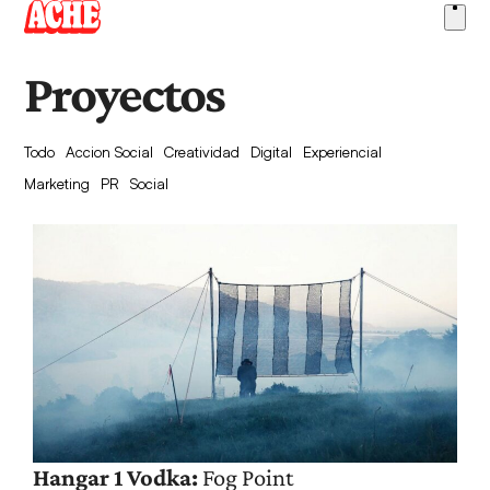
Skip
Ope
to
men
content
Proyectos
Todo
Accion Social
Creatividad
Digital
Experiencial
Marketing
PR
Social
Hangar 1 Vodka:
Fog Point