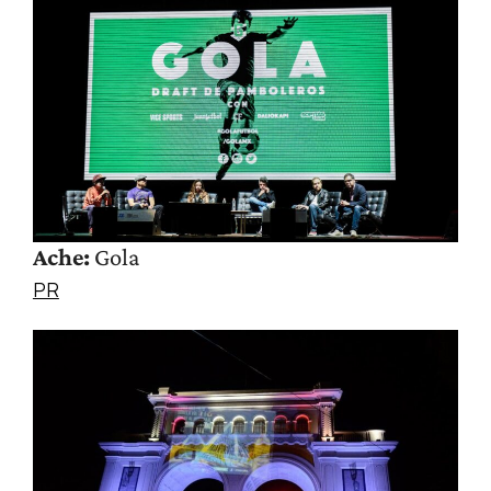
Ache:
Gola
PR