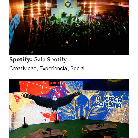
Spotify:
Gala Spotify
Creatividad
,
Experiencial
,
Social