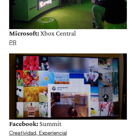
Microsoft:
Xbox Central
PR
Facebook:
Summit
Creatividad
,
Experiencial