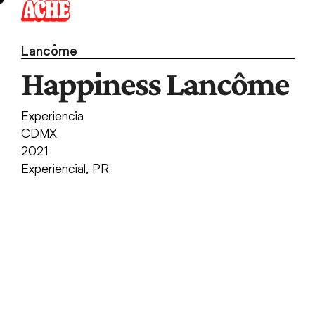
Skip
to
content
Lancôme
Happiness Lancôme
Experiencia
CDMX
2021
Experiencial
,
PR