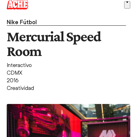
Skip
Ope
to
men
content
Nike Fútbol
Mercurial Speed
Room
Interactivo
CDMX
2016
Creatividad