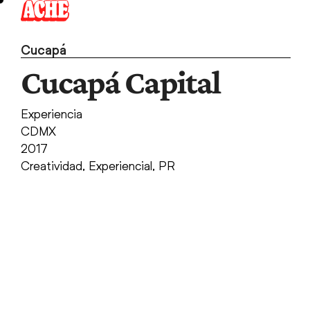
Skip
to
content
Cucapá
Cucapá Capital
Experiencia
CDMX
2017
Creatividad
,
Experiencial
,
PR