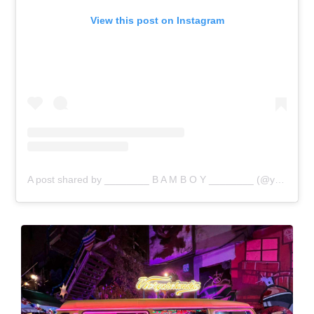
View this post on Instagram
A post shared by ________ B A M B O Y ________ (@yaelgtz)