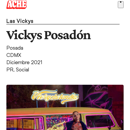
Skip
Ope
to
men
content
Las Vickys
Vickys Posadón
Posada
CDMX
Diciembre 2021
PR
,
Social