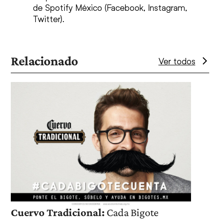
de Spotify México (Facebook, Instagram,
Twitter).
Relacionado
Ver todos
Use
the
left
and
right
arrow
keys
to
access
the
Disn
carousel
Cuervo Tradicional:
Cada Bigote
Expe