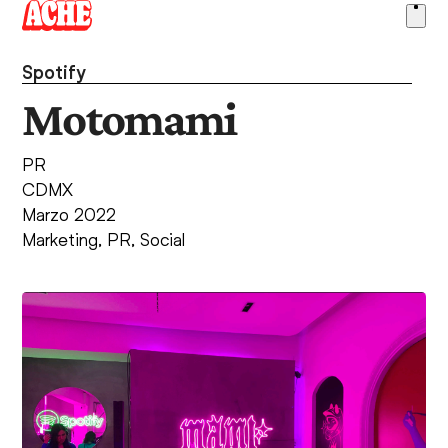
Skip
Ope
to
men
content
Spotify
Motomami
PR
CDMX
Marzo 2022
Marketing
,
PR
,
Social