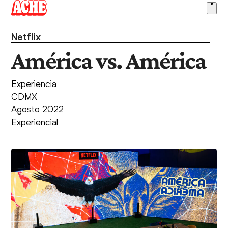
Skip
Ope
to
men
content
Netflix
América vs. América
Experiencia
CDMX
Agosto 2022
Experiencial