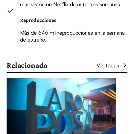
más vistos en Netflix durante tres semanas.
Reproducciones
Más de 646 mil reproducciones en la semana
de estreno.
Relacionado
Ver todos
Use
the
left
and
right
arrow
keys
to