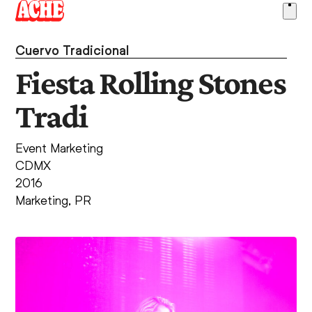
Skip
Ope
to
men
content
Cuervo Tradicional
Fiesta Rolling Stones
Tradi
Event Marketing
CDMX
2016
Marketing
,
PR