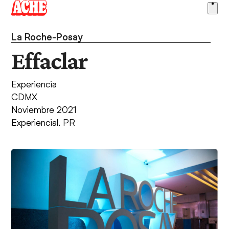
Skip
Ope
to
men
content
La Roche-Posay
Effaclar
Experiencia
CDMX
Noviembre 2021
Experiencial
,
PR