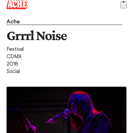
Skip
Ope
to
men
content
Ache
Grrrl Noise
Festival
CDMX
2018
Social