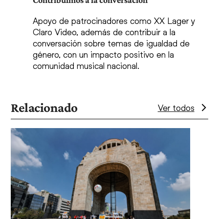
Apoyo de patrocinadores como XX Lager y
Claro Video, además de contribuir a la
conversación sobre temas de igualdad de
género, con un impacto positivo en la
comunidad musical nacional.
Relacionado
Ver todos
Use
the
left
and
right
arrow
keys