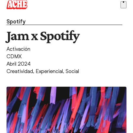
Skip
Ope
to
men
content
Spotify
Jam x Spotify
Activación
CDMX
Abril 2024
Creatividad
,
Experiencial
,
Social