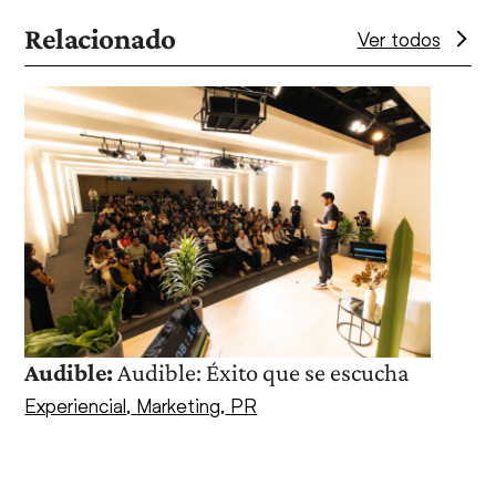
Relacionado
Ver todos
Use
the
left
and
right
arrow
keys
to
access
Ache
the
PR
,
S
Audible:
Audible: Éxito que se escucha
carousel
navigation
Experiencial
,
Marketing
,
PR
buttons