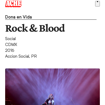
Skip
Ope
to
men
content
Dona en Vida
Rock & Blood
Social
CDMX
2016
Accion Social
,
PR